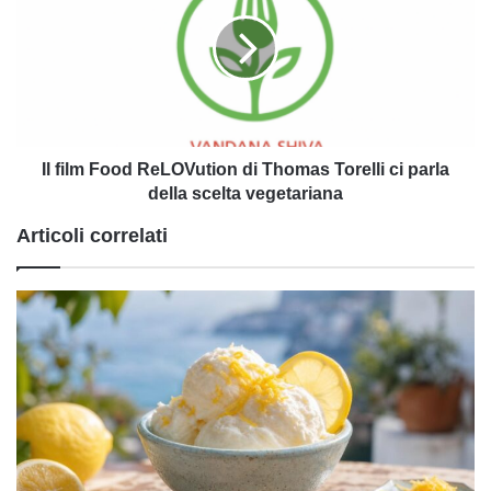
Food
ReLOVution
di
Thomas
Torelli
ci
parla
della
Il film Food ReLOVution di Thomas Torelli ci parla
scelta
della scelta vegetariana
vegetariana
Articoli correlati