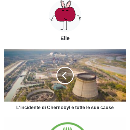
Elle
L'incidente
di
Chernobyl
e
tutte
le
sue
cause
L'incidente di Chernobyl e tutte le sue cause
Il
film