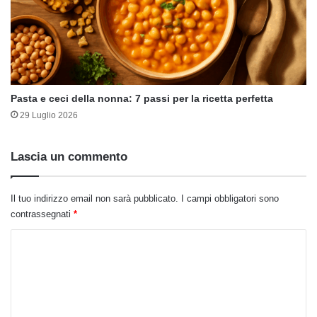
Pasta e ceci della nonna: 7 passi per la ricetta perfetta
29 Luglio 2026
Lascia un commento
Il tuo indirizzo email non sarà pubblicato.
I campi obbligatori sono
contrassegnati
*
C
o
m
m