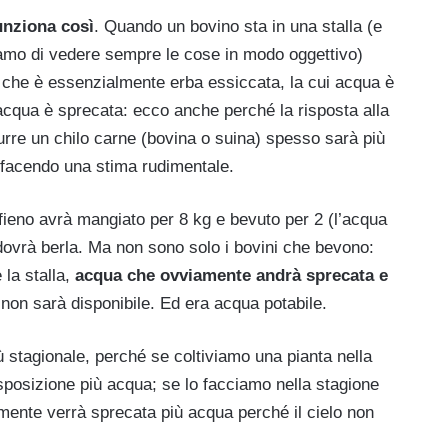
unziona così
. Quando un bovino sta in una stalla (e
amo di vedere sempre le cose in modo oggettivo)
che è essenzialmente erba essiccata, la cui acqua è
acqua è sprecata: ecco anche perché la risposta alla
re un chilo carne (bovina o suina) spesso sarà più
e facendo una stima rudimentale.
fieno avrà mangiato per 8 kg e bevuto per 2 (l’acqua
to dovrà berla. Ma non sono solo i bovini che bevono:
 la stalla,
acqua che ovviamente andrà sprecata e
i non sarà disponibile. Ed era acqua potabile.
iù stagionale, perché se coltiviamo una pianta nella
sposizione più acqua; se lo facciamo nella stagione
mente verrà sprecata più acqua perché il cielo non