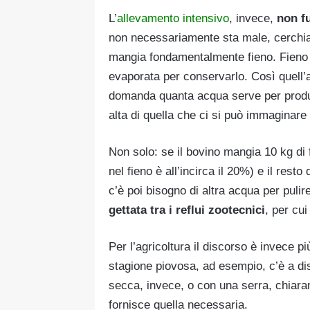
L’
allevamento intensivo
, invece,
non f
non necessariamente sta male, cerchi
mangia fondamentalmente fieno. Fieno 
evaporata per conservarlo. Così quell’
domanda quanta acqua serve per produr
alta di quella che ci si può immaginar
Non solo: se il bovino mangia 10 kg di 
nel fieno è all’incirca il 20%) e il res
c’è poi bisogno di altra acqua per pulire
gettata tra i reflui zootecnici
, per cu
Per l’agricoltura il discorso è invece p
stagione piovosa, ad esempio, c’è a di
secca, invece, o con una serra, chiara
fornisce quella necessaria.