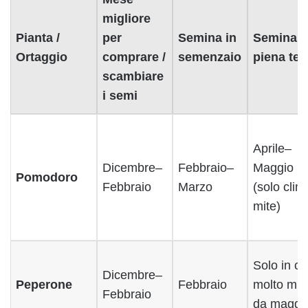
migliore
Pianta /
per
Semina in
Semina i
Ortaggio
comprare /
semenzaio
piena ter
scambiare
i semi
Aprile–
Dicembre–
Febbraio–
Maggio
Pomodoro
Febbraio
Marzo
(solo clim
mite)
Solo in cl
Dicembre–
Peperone
Febbraio
molto miti
Febbraio
da maggi