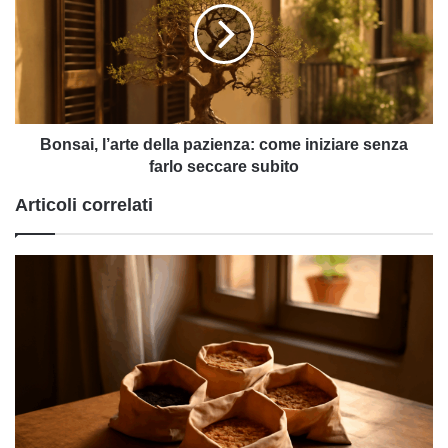
pazienza:
come
iniziare
senza
farlo
seccare
subito
Bonsai, l’arte della pazienza: come iniziare senza
farlo seccare subito
Articoli correlati