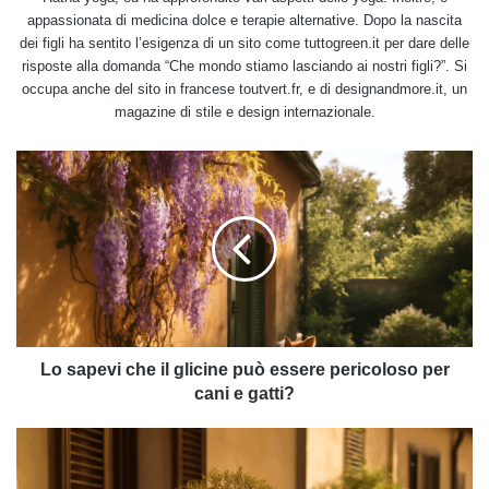
appassionata di medicina dolce e terapie alternative. Dopo la nascita
dei figli ha sentito l’esigenza di un sito come tuttogreen.it per dare delle
risposte alla domanda “Che mondo stiamo lasciando ai nostri figli?”. Si
occupa anche del sito in francese toutvert.fr, e di designandmore.it, un
magazine di stile e design internazionale.
Lo
sapevi
che
il
glicine
può
essere
pericoloso
per
cani
Lo sapevi che il glicine può essere pericoloso per
e
cani e gatti?
gatti?
Bonsai,
l’arte
della