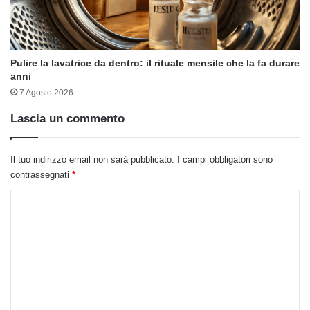
Pulire la lavatrice da dentro: il rituale mensile che la fa durare
anni
7 Agosto 2026
Lascia un commento
Il tuo indirizzo email non sarà pubblicato.
I campi obbligatori sono
contrassegnati
*
C
o
m
m
e
n