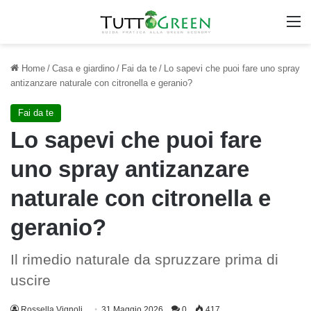
M
Home
/
Casa e giardino
/
Fai da te
/
Lo sapevi che puoi fare uno spray
antizanzare naturale con citronella e geranio?
Fai da te
Lo sapevi che puoi fare
uno spray antizanzare
naturale con citronella e
geranio?
Il rimedio naturale da spruzzare prima di
uscire
Rossella Vignoli
31 Maggio 2026
0
417