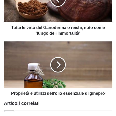
o
reishi,
noto
come
'fungo
Tutte le virtù del Ganoderma o reishi, noto come
dell'immortalità'
'fungo dell'immortalità'
Proprietà
e
utilizzi
dell'olio
essenziale
di
ginepro
Proprietà e utilizzi dell'olio essenziale di ginepro
Articoli correlati