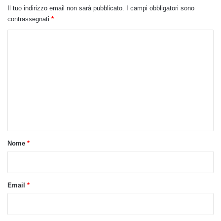
Il tuo indirizzo email non sarà pubblicato.
I campi obbligatori sono
contrassegnati
*
C
o
m
m
e
n
t
o
Nome
*
*
Email
*