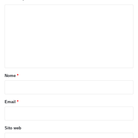
C
o
m
m
e
n
t
o
Nome
*
*
Email
*
Sito web