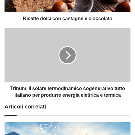
Ricette dolci con castagne e cioccolato
Trinum,
il
solare
termodinamico
cogenerativo
tutto
italiano
per
produrre
energia
Trinum, il solare termodinamico cogenerativo tutto
elettrica
italiano per produrre energia elettrica e termica
e
Articoli correlati
termica