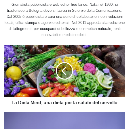
Giornalista pubblicista e web editor free lance. Nata nel 1980, si
trasferisce a Bologna dove si laurea in Scienze della Comunicazione.
Dal 2005 è pubblicista e cura una serie di collaborazioni con redazioni
locali, uffici stampa e agenzie editoriali. Nel 2011 approda alla redazione
di tuttogreen.it per occuparsi di bellezza e cosmetica naturale, fonti
rinnovabili e medicine dolci.
La
Dieta
Mind,
una
dieta
per
la
salute
del
cervello
La Dieta Mind, una dieta per la salute del cervello
Guida
alle
colle