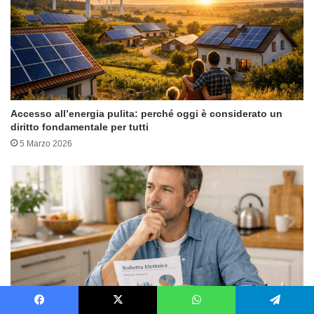
Accesso all’energia pulita: perché oggi è considerato un
diritto fondamentale per tutti
5 Marzo 2026
Facebook
X
WhatsApp
Telegram