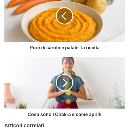
carote
e
patate:
la
ricetta
Puré di carote e patate: la ricetta
Cosa
sono
i
Chakra
e
come
aprirli
Cosa sono i Chakra e come aprirli
Articoli correlati