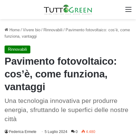
M
Home
/
Vivere bio
/
Rinnovabili
/
Pavimento fotovoltaico: cos’è, come
funziona, vantaggi
Rinnovabili
Pavimento fotovoltaico:
cos’è, come funziona,
vantaggi
Una tecnologia innovativa per produrre
energia, sfruttando le superfici delle nostre
città
Federica Ermete
5 Luglio 2024
0
4.480