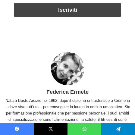
Federica Ermete
Nata a Busto Arsizio nel 1982, dopo il diploma si trasferisce a Cremona
– dove vive tutt’ora – per conseguire la laurea in ambito umanistico. Sia
per formazione professionale che per passione personale, i suoi ambiti
di specializzazione sono l’alimentazione, la salute, il fitness di cui è
appassionata anche nella vita quotidiana, ed il benessere naturale.
Collabora con entusiasmo con la redazione di Tuttogreen dal giugno
Facebook
X
WhatsApp
Telegram