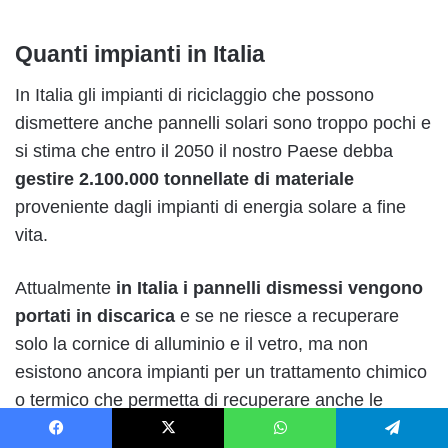
Quanti impianti in Italia
In Italia gli impianti di riciclaggio che possono
dismettere anche pannelli solari sono troppo pochi e
si stima che entro il 2050 il nostro Paese debba
gestire 2.100.000 tonnellate di materiale
proveniente dagli impianti di energia solare a fine
vita.
Attualmente
in Italia
i pannelli dismessi vengono
portati in discarica
e se ne riesce a recuperare
solo la cornice di alluminio e il vetro, ma non
esistono ancora impianti per un trattamento chimico
o termico che permetta di recuperare anche le
singole materie prime come il rame. Questo è un
Facebook
X
WhatsApp
Telegram