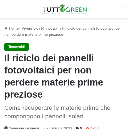
M
Home
/
Vivere bio
/
Rinnovabili
/
Il riciclo dei pannelli fotovoltaici per
non perdere materie prime preziose
Rinnovabili
Il riciclo dei pannelli
fotovoltaici per non
perdere materie prime
preziose
Come recuperare le materie prime che
compongono i pannelli solari
Giovanna Ferraresi
23 Maggio 2023
0
2.943