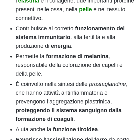
l’
elastina
e il collagene, due importanti proteine
presenti nelle ossa, nella
pelle
e nel tessuto
connettivo.
Contribuisce al corretto
funzionamento del
sistema immunitario
, alla fertilità e alla
produzione di
energia
.
Permette la
formazione di melanina
,
responsabile della colorazione dei capelli e
della pelle.
È coinvolto nella sintesi delle
prostaglandine
,
che hanno attività antinfiammatoria e
prevengono l’aggregazione piastrinica,
proteggendo il sistema sanguigno dalla
formazione di coaguli
.
Aiuta anche la
funzione tiroidea
.
Favorisce l’assimilazione del ferro
da parte