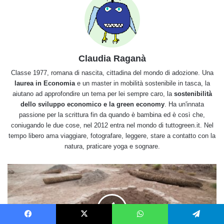
Claudia Raganà
Classe 1977, romana di nascita, cittadina del mondo di adozione. Una
laurea in Economia
e un master in mobilità sostenibile in tasca, la
aiutano ad approfondire un tema per lei sempre caro, la
sostenibilità
dello sviluppo economico e la green economy
. Ha un'innata
passione per la scrittura fin da quando è bambina ed è così che,
coniugando le due cose, nel 2012 entra nel mondo di tuttogreen.it. Nel
tempo libero ama viaggiare, fotografare, leggere, stare a contatto con la
natura, praticare yoga e sognare.
Per
un
uso
sostenibile
dell'acqua
ritorna
Facebook
X
WhatsApp
Telegram