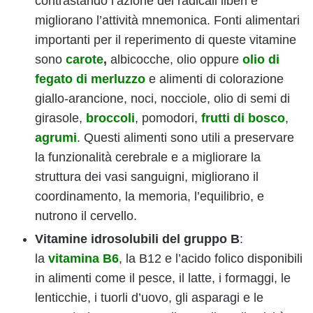
contrastando l’azione dei radicali liberi e
migliorano l’attività mnemonica. Fonti alimentari
importanti per il reperimento di queste vitamine
sono
carote
,
albicocche, olio oppure
olio di
fegato di merluzzo
e alimenti di colorazione
giallo-arancione, noci, nocciole, olio di semi di
girasole,
broccoli
, pomodori,
frutti di bosco
,
agrumi
. Questi alimenti sono utili a preservare
la funzionalità cerebrale e a migliorare la
struttura dei vasi sanguigni, migliorano il
coordinamento, la memoria, l’equilibrio, e
nutrono il cervello.
Vitamine idrosolubili del gruppo B
:
la
vitamina B6
, la B12 e l’acido folico disponibili
in alimenti come il pesce, il latte, i formaggi, le
lenticchie, i tuorli d’uovo, gli asparagi e le