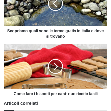
terme
gratis
in
Italia
e
dove
Scopriamo quali sono le terme gratis in Italia e dove
si
si trovano
trovano
Come
fare
i
biscotti
per
cani:
due
ricette
facili
Come fare i biscotti per cani: due ricette facili
Articoli correlati