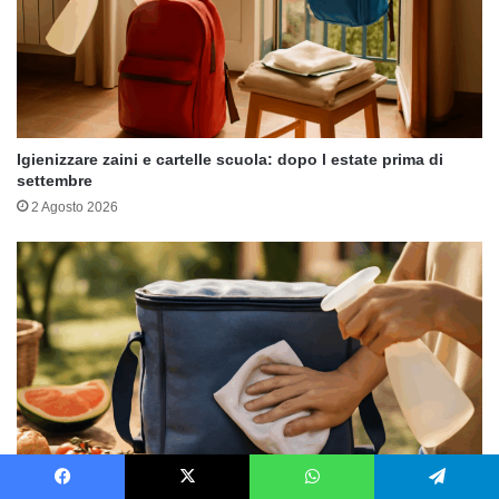
Igienizzare zaini e cartelle scuola: dopo l estate prima di
settembre
2 Agosto 2026
Facebook
X
WhatsApp
Telegram