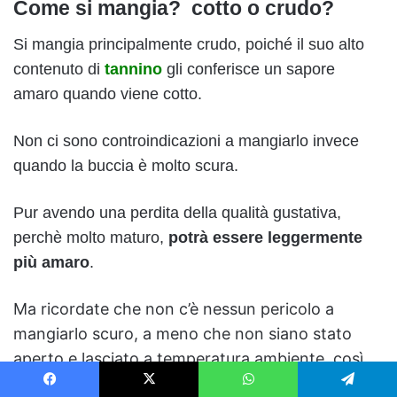
Come si mangia? cotto o crudo?
Si mangia principalmente crudo, poiché il suo alto
contenuto di
tannino
gli conferisce un sapore
amaro quando viene cotto.
Non ci sono controindicazioni a mangiarlo invece
quando la buccia è molto scura.
Pur avendo una perdita della qualità gustativa,
perchè molto maturo,
potrà essere leggermente
più amaro
.
Ma ricordate che non c’è nessun pericolo a
mangiarlo scuro, a meno che non siano stato
aperto e lasciato a temperatura ambiente, così
da far proliferare i batteri.
Facebook
X
WhatsApp
Telegram