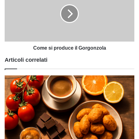
produce
il
Gorgonzola
Come si produce il Gorgonzola
Articoli correlati