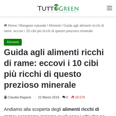
M
Home
/
Mangiare naturale
/
Alimenti
/
Guida agli alimenti ricchi di
rame: eccovi i 10 cibi più ricchi di questo prezioso minerale
Alimenti
Guida agli alimenti ricchi
di rame: eccovi i 10 cibi
più ricchi di questo
prezioso minerale
Claudia Raganà
22 Marzo 2016
0
20.579
Andiamo alla scoperta degli
alimenti ricchi di