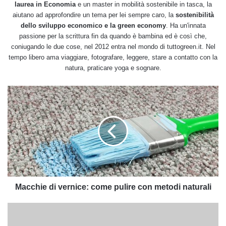
laurea in Economia
e un master in mobilità sostenibile in tasca, la
aiutano ad approfondire un tema per lei sempre caro, la
sostenibilità
dello sviluppo economico e la green economy
. Ha un'innata
passione per la scrittura fin da quando è bambina ed è così che,
coniugando le due cose, nel 2012 entra nel mondo di tuttogreen.it. Nel
tempo libero ama viaggiare, fotografare, leggere, stare a contatto con la
natura, praticare yoga e sognare.
Macchie
di
vernice:
come
pulire
con
metodi
naturali
Macchie di vernice: come pulire con metodi naturali
Come
si