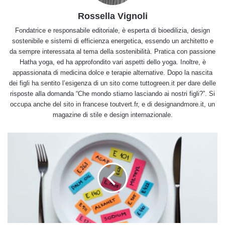
Rossella Vignoli
Fondatrice e responsabile editoriale, è esperta di bioedilizia, design
sostenibile e sistemi di efficienza energetica, essendo un architetto e
da sempre interessata al tema della sostenibilità. Pratica con passione
Hatha yoga, ed ha approfondito vari aspetti dello yoga. Inoltre, è
appassionata di medicina dolce e terapie alternative. Dopo la nascita
dei figli ha sentito l’esigenza di un sito come tuttogreen.it per dare delle
risposte alla domanda “Che mondo stiamo lasciando ai nostri figli?”. Si
occupa anche del sito in francese toutvert.fr, e di designandmore.it, un
magazine di stile e design internazionale.
Conservanti:
cosa
sono
e
a
cosa
servono