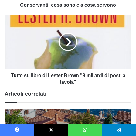
Conservanti: cosa sono e a cosa servono
Tutto
su
libro
di
Lester
Brown
"9
miliardi
di
posti
Tutto su libro di Lester Brown "9 miliardi di posti a
a
tavola"
tavola"
Articoli correlati
Facebook
X
WhatsApp
Telegram