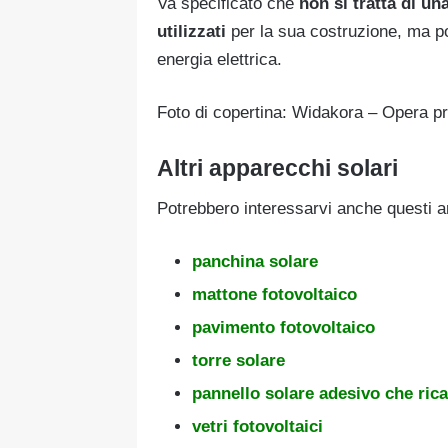
Va specificato che
non si tratta di un
utilizzati
per la sua costruzione, ma po
energia elettrica.
Foto di copertina:
Widakora
–
Opera pr
Altri apparecchi solari
Potrebbero interessarvi anche questi ar
panchina solare
mattone fotovoltaico
pavimento fotovoltaico
torre solare
pannello solare adesivo che ricar
vetri fotovoltaici