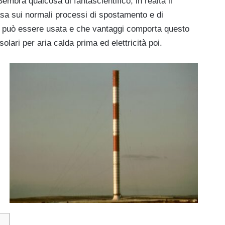
mbra qualcosa di fantascientifico, in realtà il
asa sui normali processi di spostamento e di
 può essere usata e che vantaggi comporta questo
olari per aria calda prima ed elettricità poi.