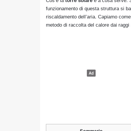
Cos’è la
torre solare
e a cosa serve. Se
funzionamento di questa struttura si b
riscaldamento dell’aria. Capiamo come
metodo di raccolta del calore dai raggi s
Sommario