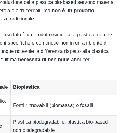
 produzione della plastica bio-based servono materiali
etola o altri cereali, ma
non è un prodotto
ica tradizionale.
il risultato è un prodotto simile alla plastica ma che
zioni specifiche e comunque non in un ambiente di
nque notevole la differenza rispetto alla plastica
st’ultima
necessita di ben mille anni
per
nale
Bioplastica
lio,
Fonti rinnovabili (biomassa) o fossili
Plastica biodegradabile, plastica bio-based
e
non biodegradabile