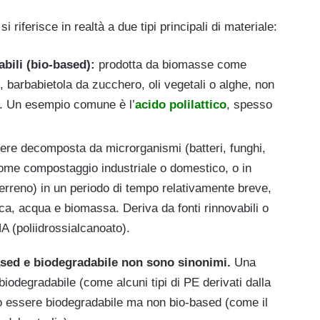
 riferisce in realtà a due tipi principali di materiale:
abili (bio-based):
prodotta da biomasse come
barbabietola da zucchero, oli vegetali o alghe, non
. Un esempio comune è l’
acido polilattico
, spesso
re decomposta da microrganismi (batteri, funghi,
come compostaggio industriale o domestico, o in
terreno) in un periodo di tempo relativamente breve,
ca, acqua e biomassa. Deriva da fonti rinnovabili o
HA (poliidrossialcanoato).
ased e biodegradabile non sono sinonimi.
Una
odegradabile (come alcuni tipi di PE derivati dalla
ò essere biodegradabile ma non bio-based (come il