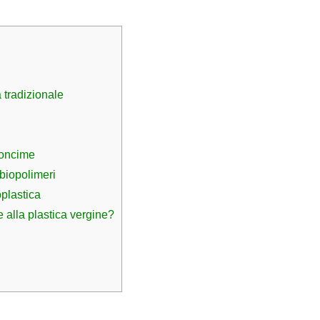
a tradizionale
concime
 biopolimeri
plastica
e alla plastica vergine?