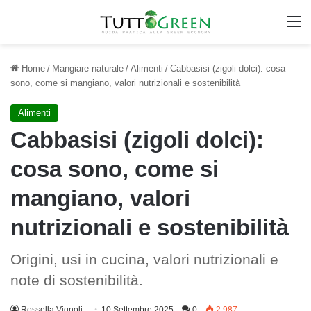
M
Home
/
Mangiare naturale
/
Alimenti
/
Cabbasisi (zigoli dolci): cosa
sono, come si mangiano, valori nutrizionali e sostenibilità
Alimenti
Cabbasisi (zigoli dolci):
cosa sono, come si
mangiano, valori
nutrizionali e sostenibilità
Origini, usi in cucina, valori nutrizionali e
note di sostenibilità.
Rossella Vignoli
10 Settembre 2025
0
2.987