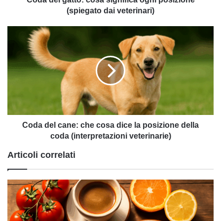
(spiegato dai veterinari)
Coda
del
cane:
che
cosa
dice
la
posizione
della
coda
Coda del cane: che cosa dice la posizione della
(interpretazioni
coda (interpretazioni veterinarie)
veterinarie)
Articoli correlati