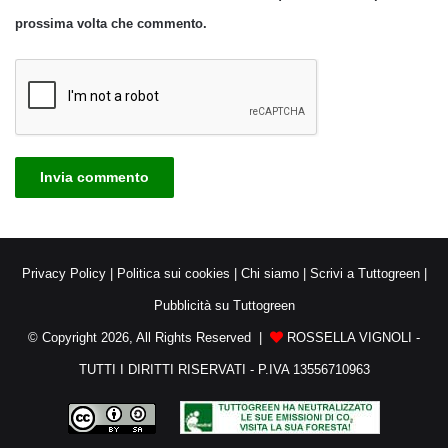
prossima volta che commento.
Privacy Policy
|
Politica sui cookies
|
Chi siamo
|
Scrivi a Tuttogreen
|
Pubblicità su Tuttogreen
© Copyright 2026, All Rights Reserved |
ROSSELLA VIGNOLI -
TUTTI I DIRITTI RISERVATI - P.IVA 13556710963