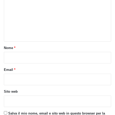
o
m
m
e
n
t
o
Nome
*
*
Email
*
Sito web
Salva il mio nome, email e sito web in questo browser per la