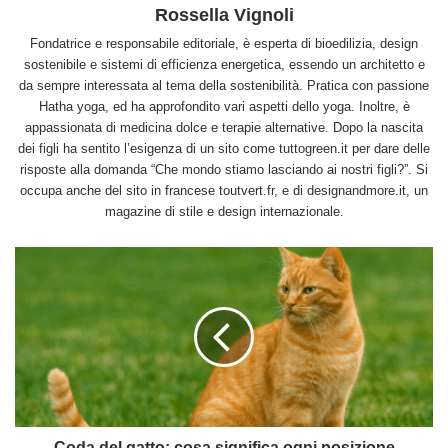
Rossella Vignoli
Fondatrice e responsabile editoriale, è esperta di bioedilizia, design
sostenibile e sistemi di efficienza energetica, essendo un architetto e
da sempre interessata al tema della sostenibilità. Pratica con passione
Hatha yoga, ed ha approfondito vari aspetti dello yoga. Inoltre, è
appassionata di medicina dolce e terapie alternative. Dopo la nascita
dei figli ha sentito l’esigenza di un sito come tuttogreen.it per dare delle
risposte alla domanda “Che mondo stiamo lasciando ai nostri figli?”. Si
occupa anche del sito in francese toutvert.fr, e di designandmore.it, un
magazine di stile e design internazionale.
Coda
del
gatto:
cosa
significa
ogni
posizione
(spiegato
dai
veterinari)
Coda del gatto: cosa significa ogni posizione