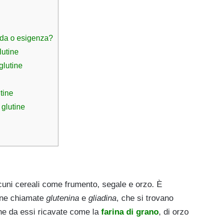
oda o esigenza?
lutine
glutine
tine
 glutine
cuni cereali come frumento, segale e orzo. È
ine chiamate
glutenina
e
gliadina
, che si trovano
rine da essi ricavate come la
farina di grano
, di orzo