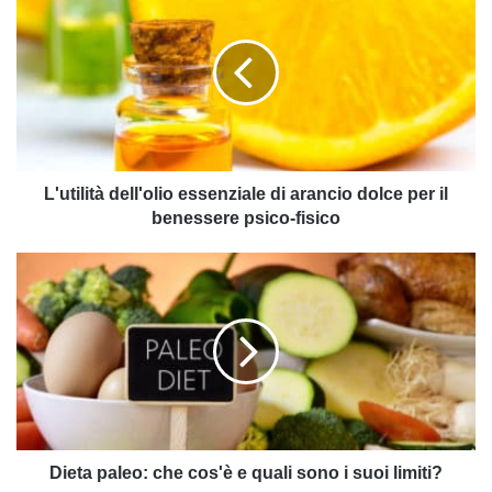
dell'olio
essenziale
di
arancio
dolce
per
il
benessere
psico-
L'utilità dell'olio essenziale di arancio dolce per il
fisico
benessere psico-fisico
Dieta
paleo:
che
cos'è
e
quali
sono
i
suoi
limiti?
Dieta paleo: che cos'è e quali sono i suoi limiti?