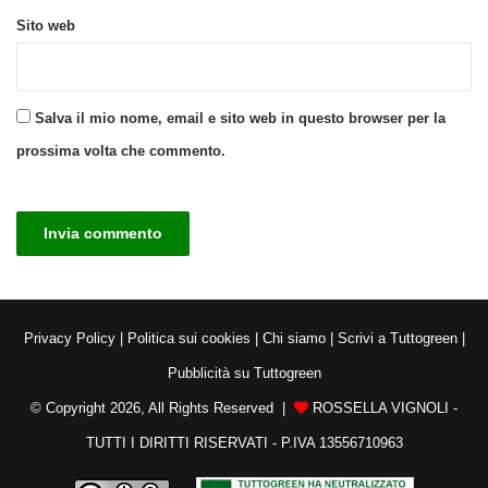
Sito web
Salva il mio nome, email e sito web in questo browser per la
prossima volta che commento.
Privacy Policy
|
Politica sui cookies
|
Chi siamo
|
Scrivi a Tuttogreen
|
Pubblicità su Tuttogreen
© Copyright 2026, All Rights Reserved |
ROSSELLA VIGNOLI -
TUTTI I DIRITTI RISERVATI - P.IVA 13556710963