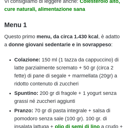
Vi consigliamo di leggere anche:
Colesterolo alto,
cure naturali, alimentazione sana
Menu 1
Questo primo
menu, da circa 1.430 kcal
, è adatto
a
donne giovani sedentarie e in sovrappeso
:
Colazione:
150 ml (1 tazza da cappuccino) di
latte parzialmente scremato + 50 gr (circa 2
fette) di pane di segale + marmellata (20gr) a
ridotto contenuto di zuccheri
Spuntino:
200 gr di fragole + 1 yogurt senza
grassi né zuccheri aggiunti
Pranzo:
70 gr di pasta integrale + salsa di
pomodoro senza sale (100 gr). 100 gr. di
insalata lattuga +
olio di semi di lino
a crudo +