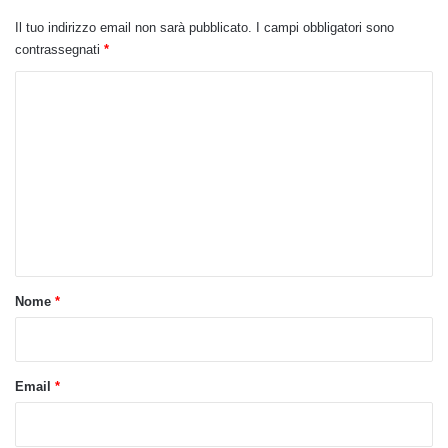
Il tuo indirizzo email non sarà pubblicato.
I campi obbligatori sono
contrassegnati
*
C
o
m
m
e
n
t
o
Nome
*
*
Email
*