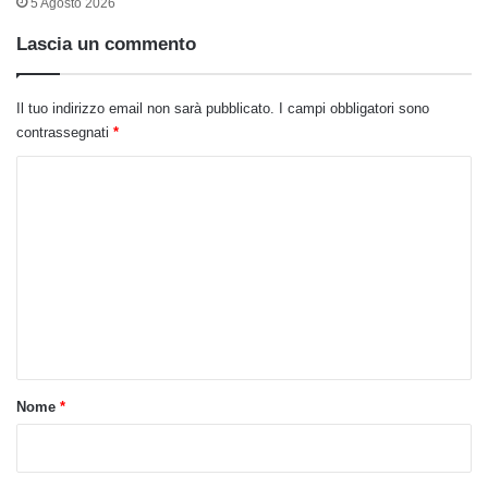
5 Agosto 2026
Lascia un commento
Il tuo indirizzo email non sarà pubblicato.
I campi obbligatori sono
contrassegnati
*
C
o
m
m
e
n
t
o
Nome
*
*