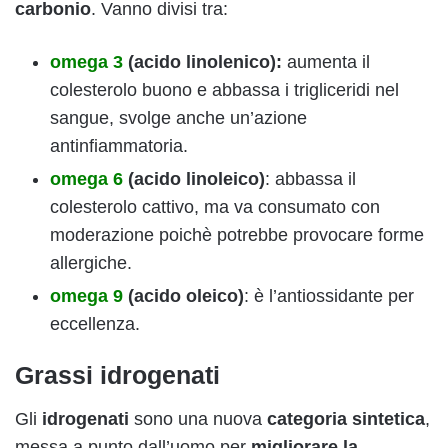
carbonio
. Vanno divisi tra:
omega 3
(acido linolenico):
aumenta il
colesterolo buono e abbassa i trigliceridi nel
sangue, svolge anche un’azione
antinfiammatoria.
omega 6
(acido linoleico)
: abbassa il
colesterolo cattivo, ma va consumato con
moderazione poichè potrebbe provocare forme
allergiche.
omega 9
(acido oleico)
: è l’antiossidante per
eccellenza.
Grassi idrogenati
Gli
idrogenati
sono una nuova
categoria sintetica
,
messa a punto dall’uomo per
migliorare la