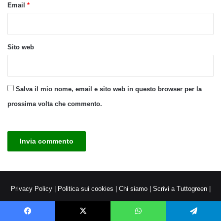
Email
*
Sito web
Salva il mio nome, email e sito web in questo browser per la
prossima volta che commento.
Privacy Policy
|
Politica sui cookies
|
Chi siamo
|
Scrivi a Tuttogreen
|
Pubblicità su Tuttogreen
© Copyright 2026, All Rights Reserved |
ROSSELLA VIGNOLI -
Facebook
X
WhatsApp
Telegram