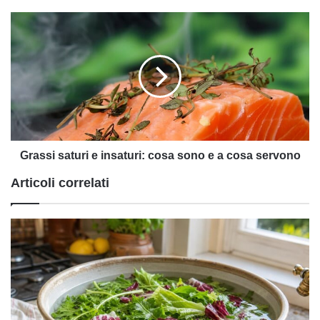
Grassi
saturi
e
insaturi:
cosa
sono
e
a
cosa
servono
Grassi saturi e insaturi: cosa sono e a cosa servono
Articoli correlati