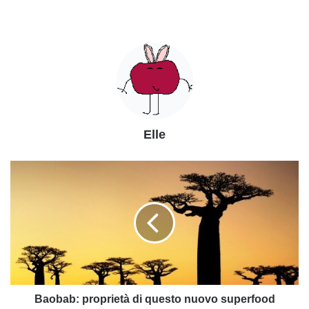
Elle
Baobab:
proprietà
di
questo
nuovo
superfood
Baobab: proprietà di questo nuovo superfood