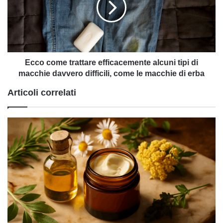
alcuni
tipi
di
macchie
davvero
difficili,
Ecco come trattare efficacemente alcuni tipi di
come
macchie davvero difficili, come le macchie di erba
le
Articoli correlati
macchie
di
erba