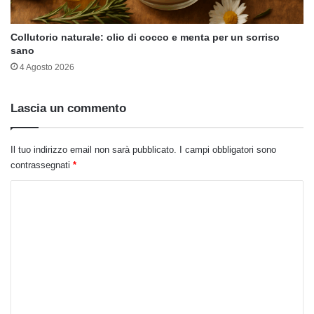
Collutorio naturale: olio di cocco e menta per un sorriso
sano
4 Agosto 2026
Lascia un commento
Il tuo indirizzo email non sarà pubblicato.
I campi obbligatori sono
contrassegnati
*
C
o
m
m
e
n