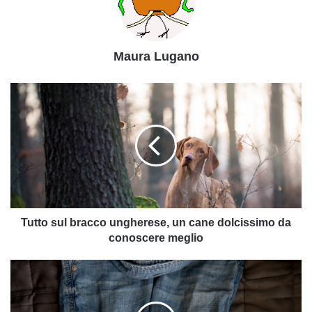
Maura Lugano
Tutto
sul
bracco
ungherese,
un
cane
dolcissimo
da
conoscere
meglio
Tutto sul bracco ungherese, un cane dolcissimo da
conoscere meglio
Ecco
come
trattare
efficacemente