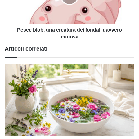
fondali
davvero
curiosa
Pesce blob, una creatura dei fondali davvero
curiosa
Articoli correlati