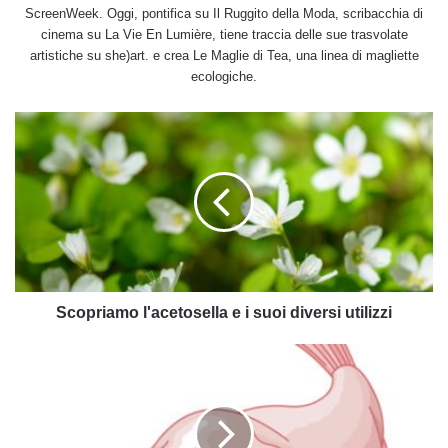
ScreenWeek. Oggi, pontifica su Il Ruggito della Moda, scribacchia di
cinema su La Vie En Lumière, tiene traccia delle sue trasvolate
artistiche su she)art. e crea Le Maglie di Tea, una linea di magliette
ecologiche.
Scopriamo
l'acetosella
e
i
suoi
diversi
utilizzi
Scopriamo l'acetosella e i suoi diversi utilizzi
Pesce
blob,
una
creatura
dei