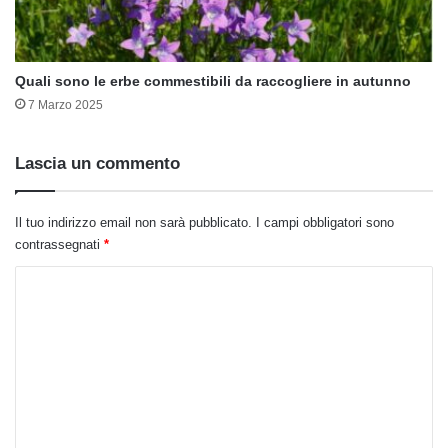
Quali sono le erbe commestibili da raccogliere in autunno
7 Marzo 2025
Lascia un commento
Il tuo indirizzo email non sarà pubblicato.
I campi obbligatori sono
contrassegnati
*
C
o
m
m
e
n