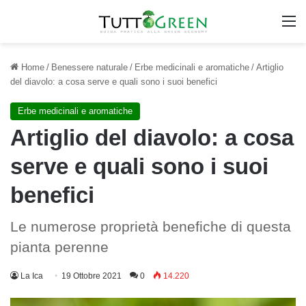
M
Home
/
Benessere naturale
/
Erbe medicinali e aromatiche
/
Artiglio
del diavolo: a cosa serve e quali sono i suoi benefici
Erbe medicinali e aromatiche
Artiglio del diavolo: a cosa
serve e quali sono i suoi
benefici
Le numerose proprietà benefiche di questa
pianta perenne
La Ica
19 Ottobre 2021
0
14.220