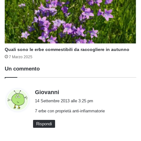
Quali sono le erbe commestibili da raccogliere in autunno
7 Marzo 2025
Un commento
h
Giovanni
a
14 Settembre 2013 alle 3:25 pm
d
7 erbe con proprietà anti-infiammatorie
e
t
Rispondi
t
o