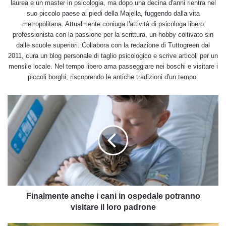
laurea e un master in psicologia, ma dopo una decina d'anni rientra nel
suo piccolo paese ai piedi della Majella, fuggendo dalla vita
metropolitana. Attualmente coniuga l'attività di psicologa libero
professionista con la passione per la scrittura, un hobby coltivato sin
dalle scuole superiori. Collabora con la redazione di Tuttogreen dal
2011, cura un blog personale di taglio psicologico e scrive articoli per un
mensile locale. Nel tempo libero ama passeggiare nei boschi e visitare i
piccoli borghi, riscoprendo le antiche tradizioni d'un tempo.
Finalmente
anche
i
cani
in
ospedale
potranno
visitare
il
loro
Finalmente anche i cani in ospedale potranno
padrone
visitare il loro padrone