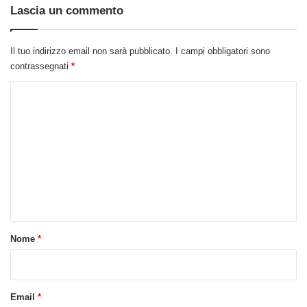
:
Lascia un commento
Il tuo indirizzo email non sarà pubblicato.
I campi obbligatori sono
contrassegnati
*
C
o
m
m
e
n
t
o
Nome
*
*
Email
*