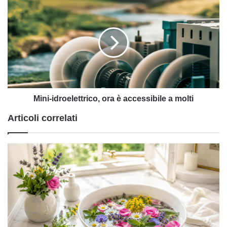
Mini-
idroelettrico,
ora
è
accessibile
a
molti
Mini-idroelettrico, ora è accessibile a molti
Articoli correlati