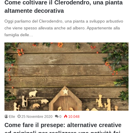
Come coltivare il Clerodendro, una pianta
altamente decorativa
Oggi parliamo del Clerodendro, una pianta a sviluppo arbustivo
che viene spesso allevata anche ad albero. Appartenente alla
famiglia delle…
Elle
25 Novembre 2020
0
10.048
Come fare il presepe: alternative creative