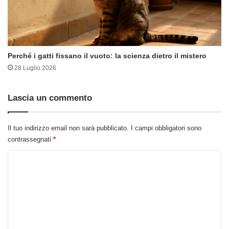
Perché i gatti fissano il vuoto: la scienza dietro il mistero
28 Luglio 2026
Lascia un commento
Il tuo indirizzo email non sarà pubblicato.
I campi obbligatori sono
contrassegnati
*
C
o
m
m
e