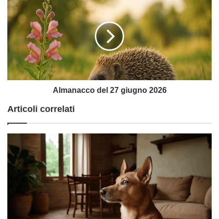
cicatrici
del
27
giugno
2026
Almanacco del 27 giugno 2026
Articoli correlati