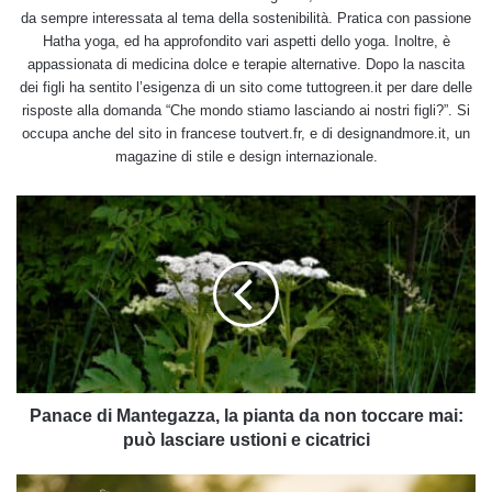
da sempre interessata al tema della sostenibilità. Pratica con passione
Hatha yoga, ed ha approfondito vari aspetti dello yoga. Inoltre, è
appassionata di medicina dolce e terapie alternative. Dopo la nascita
dei figli ha sentito l’esigenza di un sito come tuttogreen.it per dare delle
risposte alla domanda “Che mondo stiamo lasciando ai nostri figli?”. Si
occupa anche del sito in francese toutvert.fr, e di designandmore.it, un
magazine di stile e design internazionale.
Panace
di
Mantegazza,
la
pianta
da
non
toccare
mai:
può
Panace di Mantegazza, la pianta da non toccare mai:
lasciare
può lasciare ustioni e cicatrici
ustioni
e
Almanacco