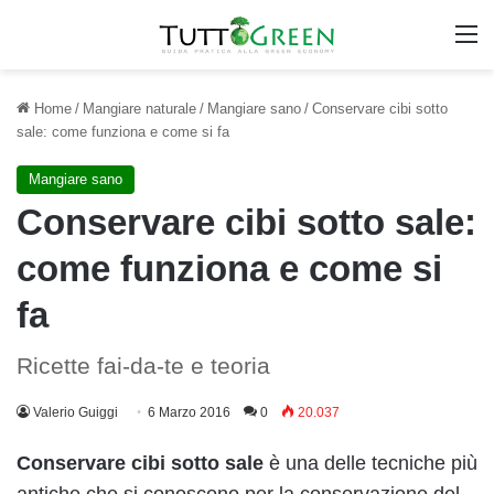
M
Home
/
Mangiare naturale
/
Mangiare sano
/
Conservare cibi sotto
sale: come funziona e come si fa
Mangiare sano
Conservare cibi sotto sale:
come funziona e come si
fa
Ricette fai-da-te e teoria
Valerio Guiggi
6 Marzo 2016
0
20.037
Conservare cibi sotto sale
è una delle tecniche più
antiche che si conoscono per la conservazione del