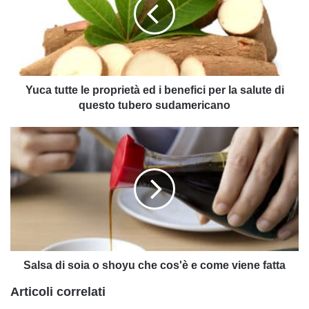
proprietà
ed
i
benefici
per
la
salute
Yuca tutte le proprietà ed i benefici per la salute di
di
questo tubero sudamericano
questo
tubero
Salsa
sudamericano
di
soia
o
shoyu
che
cos'è
e
come
viene
Salsa di soia o shoyu che cos'è e come viene fatta
fatta
Articoli correlati