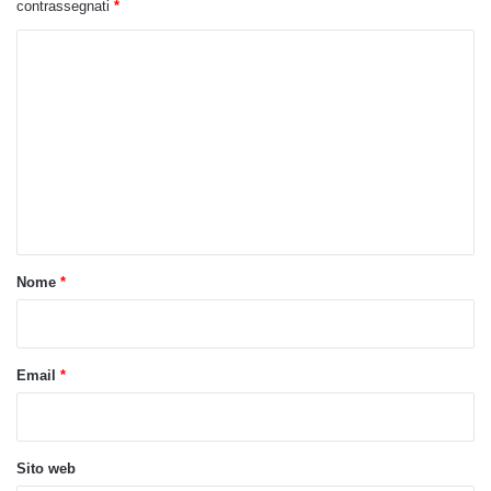
contrassegnati
*
C
o
m
m
e
n
t
o
Nome
*
*
Email
*
Sito web