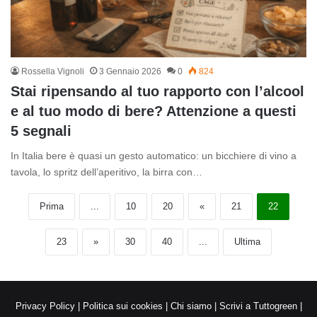
Rossella Vignoli
3 Gennaio 2026
0
824
Stai ripensando al tuo rapporto con l’alcool
e al tuo modo di bere? Attenzione a questi
5 segnali
In Italia bere è quasi un gesto automatico: un bicchiere di vino a
tavola, lo spritz dell’aperitivo, la birra con…
Prima
...
10
20
«
21
22
23
»
30
40
...
Ultima
Privacy Policy
|
Politica sui cookies
|
Chi siamo
|
Scrivi a Tuttogreen
|