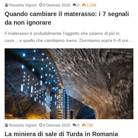
Rossella Vignoli
9 Gennaio 2026
0
1.268
Quando cambiare il materasso: i 7 segnali
da non ignorare
Il materasso è probabilmente l’oggetto che usiamo di più in
casa… e quello che cambiamo meno. Dormiamo sopra 6–8 ore…
Rossella Vignoli
9 Gennaio 2026
0
788
La miniera di sale di Turda in Romania