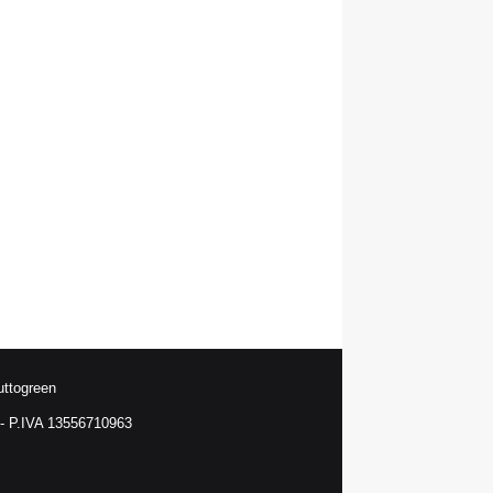
uttogreen
 P.IVA 13556710963