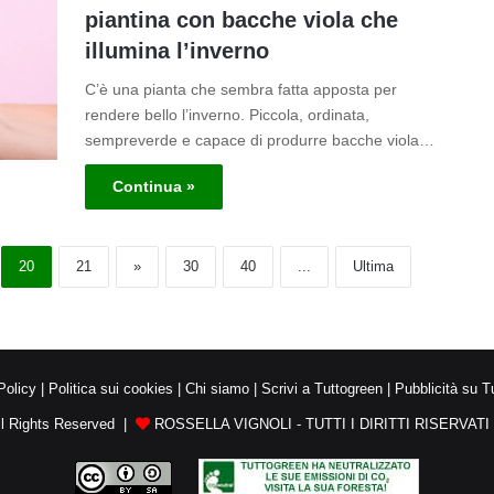
piantina con bacche viola che
illumina l’inverno
C’è una pianta che sembra fatta apposta per
rendere bello l’inverno. Piccola, ordinata,
sempreverde e capace di produrre bacche viola…
Continua »
20
21
»
30
40
...
Ultima
Policy
|
Politica sui cookies
|
Chi siamo
|
Scrivi a Tuttogreen
|
Pubblicità su T
ll Rights Reserved |
ROSSELLA VIGNOLI - TUTTI I DIRITTI RISERVATI -