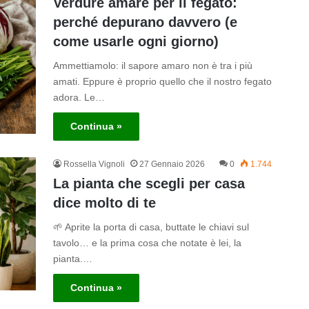
Verdure amare per il fegato:
perché depurano davvero (e
come usarle ogni giorno)
Ammettiamolo: il sapore amaro non è tra i più
amati. Eppure è proprio quello che il nostro fegato
adora. Le…
Continua »
Rossella Vignoli
27 Gennaio 2026
0
1.744
La pianta che scegli per casa
dice molto di te
🌱 Aprite la porta di casa, buttate le chiavi sul
tavolo… e la prima cosa che notate è lei, la
pianta.…
Continua »