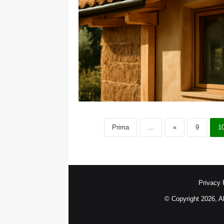
Prima
...
«
9
1
Privacy 
© Copyright 2026, A