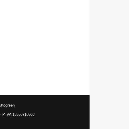
uttogreen
 P.IVA 13556710963