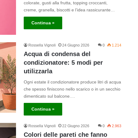
colorate, gusti alla frutta, topping croccanti,
creme, granella, biscotti e l’idea rassicurante…
Continua »
Rossella Vignoli
24 Giugno 2026
0
1.214
Acqua di condensa del
condizionatore: 5 modi per
utilizzarla
Ogni estate il condizionatore produce litri di acqua
che spesso finiscono nello scarico o in un secchio
dimenticato sul balcone.…
Continua »
Rossella Vignoli
22 Giugno 2026
0
2.963
Colori delle pareti che fanno