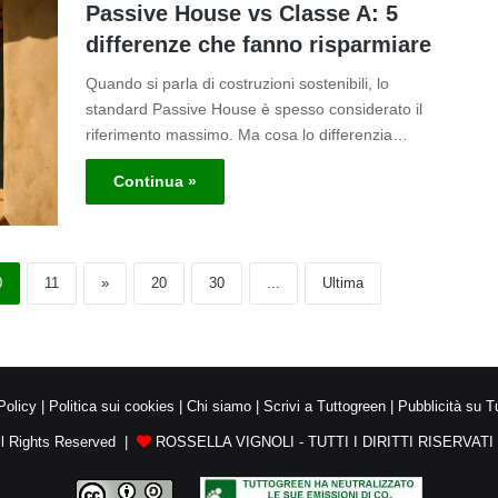
Passive House vs Classe A: 5
differenze che fanno risparmiare
Quando si parla di costruzioni sostenibili, lo
standard Passive House è spesso considerato il
riferimento massimo. Ma cosa lo differenzia…
Continua »
0
11
»
20
30
...
Ultima
Policy
|
Politica sui cookies
|
Chi siamo
|
Scrivi a Tuttogreen
|
Pubblicità su T
ll Rights Reserved |
ROSSELLA VIGNOLI - TUTTI I DIRITTI RISERVATI -