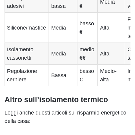
Media
adesivi
bassa
€
ve
Fe
basso
Silicone/mastice
Media
Alta
mu
€
tel
Isolamento
medio
Ca
Media
Alta
cassonetti
€€
tap
Regolazione
basso
Medio-
Inf
Bassa
cerniere
€
alta
mo
Altro sull’isolamento termico
Leggi anche questi articoli sul risparmio energetico
della casa: