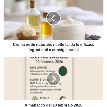
notte
naturale:
ricette
fai
da
te
efficaci,
ingredienti
e
Crema notte naturale: ricette fai da te efficaci,
consigli
ingredienti e consigli pratici
pratici
Almanacco
del
10
febbraio
2026
Almanacco del 10 febbraio 2026