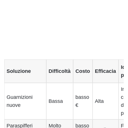
Id
Soluzione
Difficoltà
Costo
Efficacia
pe
Inf
Guarnizioni
basso
con
Bassa
Alta
nuove
€
dal
pe
Paraspifferi
Molto
basso
Fin