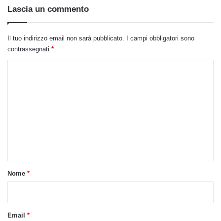
Lascia un commento
Il tuo indirizzo email non sarà pubblicato.
I campi obbligatori sono
contrassegnati
*
C
o
m
m
e
n
t
o
Nome
*
*
Email
*