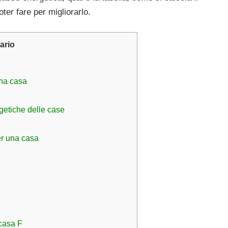
ter fare per migliorarlo.
rio
una casa
getiche delle case
a
er una casa
casa F