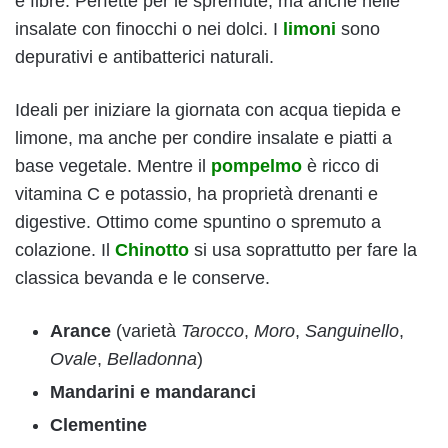
e fibre. Perfette per le spremute, ma anche nelle
insalate con finocchi o nei dolci. I
limoni
sono
depurativi e antibatterici naturali.
Ideali per iniziare la giornata con acqua tiepida e
limone, ma anche per condire insalate e piatti a
base vegetale. Mentre il
pompelmo
è ricco di
vitamina C e potassio, ha proprietà drenanti e
digestive. Ottimo come spuntino o spremuto a
colazione. Il
Chinotto
si usa soprattutto per fare la
classica bevanda e le conserve.
Arance
(varietà
Tarocco
,
Moro
,
Sanguinello
,
Ovale
,
Belladonna
)
Mandarini
e mandaranci
Clementine