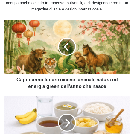
occupa anche del sito in francese toutvert.fr, e di designandmore.it, un
magazine di stile e design internazionale.
Capodanno
lunare
cinese:
animali,
natura
ed
energia
green
dell’anno
che
Capodanno lunare cinese: animali, natura ed
nasce
energia green dell’anno che nasce
Cosa
mangiare
con
il
mal
di