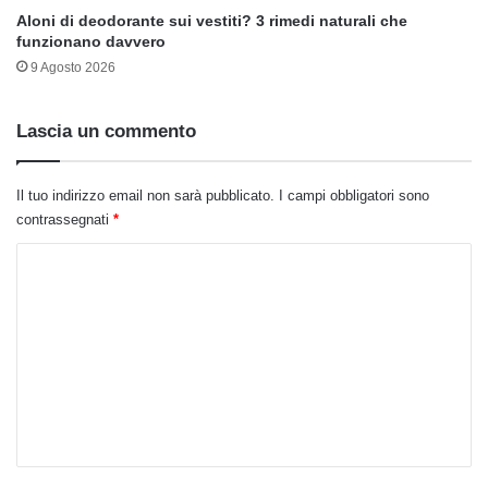
Aloni di deodorante sui vestiti? 3 rimedi naturali che
funzionano davvero
9 Agosto 2026
Lascia un commento
Il tuo indirizzo email non sarà pubblicato.
I campi obbligatori sono
contrassegnati
*
C
o
m
m
e
n
t
o