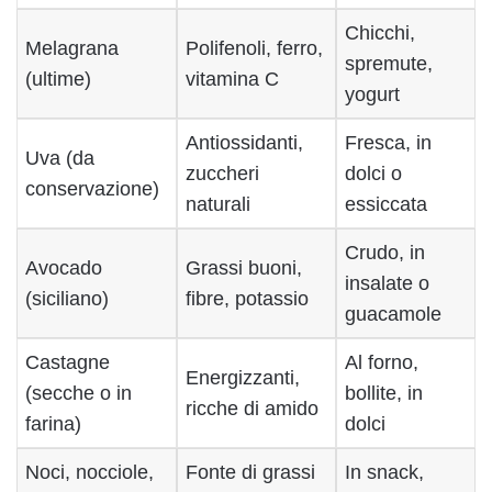
Chicchi,
Melagrana
Polifenoli, ferro,
spremute,
(ultime)
vitamina C
yogurt
Antiossidanti,
Fresca, in
Uva (da
zuccheri
dolci o
conservazione)
naturali
essiccata
Crudo, in
Avocado
Grassi buoni,
insalate o
(siciliano)
fibre, potassio
guacamole
Castagne
Al forno,
Energizzanti,
(secche o in
bollite, in
ricche di amido
farina)
dolci
Noci, nocciole,
Fonte di grassi
In snack,