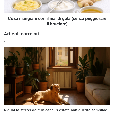
gola
(senza
peggiorare
il
Cosa mangiare con il mal di gola (senza peggiorare
bruciore)
il bruciore)
Articoli correlati
Riduci lo stress del tuo cane in estate con questo semplice