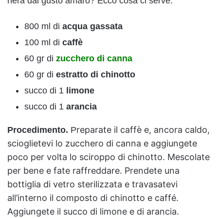
nera dal gusto amaro? Ecco cosa ci serve:
800 ml di
acqua gassata
100 ml di
caffè
60 gr di
zucchero di canna
60 gr di
estratto di chinotto
succo di 1
limone
succo di 1
arancia
reparate il caffè e, ancora caldo,
Procedimento.
P
scioglietevi lo zucchero di canna e aggiungete
poco per volta lo sciroppo di chinotto. Mescolate
per bene e fate raffreddare. Prendete una
bottiglia di vetro sterilizzata e travasatevi
all’interno il composto di chinotto e caffé.
Aggiungete il succo di limone e di arancia.