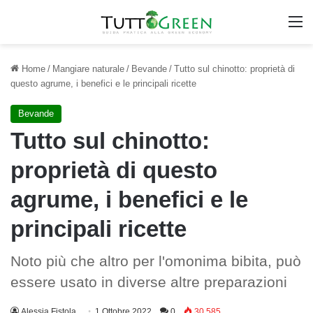
M
Home
/
Mangiare naturale
/
Bevande
/
Tutto sul chinotto: proprietà di
questo agrume, i benefici e le principali ricette
Bevande
Tutto sul chinotto:
proprietà di questo
agrume, i benefici e le
principali ricette
Noto più che altro per l'omonima bibita, può
essere usato in diverse altre preparazioni
Alessia Fistola
1 Ottobre 2022
0
30.585