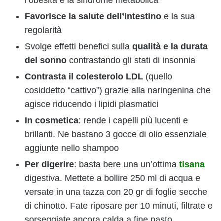
l’obesità e la sindrome metabolica
Favorisce la salute dell’intestino
e la sua
regolarità
Svolge effetti benefici sulla
qualità e la durata
del sonno
contrastando gli stati di insonnia
Contrasta il colesterolo LDL
(quello
cosiddetto “cattivo”) grazie alla naringenina che
agisce riducendo i lipidi plasmatici
In cosmetica
: rende i capelli più lucenti e
brillanti. Ne bastano 3 gocce di olio essenziale
aggiunte nello shampoo
Per digerire
: basta bere una un’ottima
tisana
digestiva. Mettete a bollire 250 ml di acqua e
versate in una tazza con 20 gr di foglie secche
di chinotto. Fate riposare per 10 minuti, filtrate e
sorseggiate ancora calda a fine pasto.