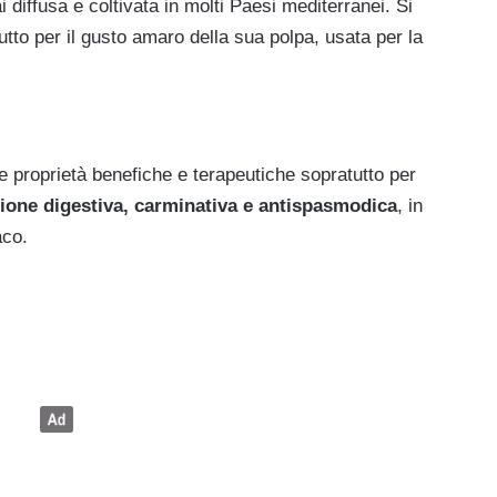
i diffusa e coltivata in molti Paesi mediterranei. Si
utto per il gusto amaro della sua polpa, usata per la
e proprietà benefiche e terapeutiche sopratutto per
ione digestiva, carminativa e antispasmodica
, in
aco.