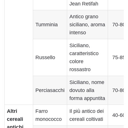
Jean Retifah
Antico grano
Tumminia
siciliano, aroma
70-80
intenso
Siciliano,
caratteristico
Russello
75-85
colore
rossastro
Siciliano, nome
Perciasacchi
dovuto alla
70-80
forma appuntita
Altri
Farro
Il più antico dei
40-60
cereali
monococco
cereali coltivati
antichi