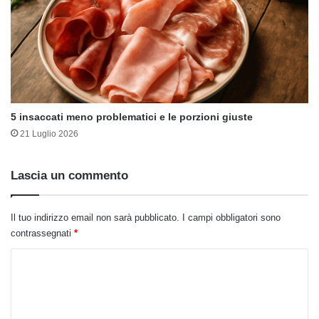
5 insaccati meno problematici e le porzioni giuste
21 Luglio 2026
Lascia un commento
Il tuo indirizzo email non sarà pubblicato.
I campi obbligatori sono
contrassegnati
*
C
o
m