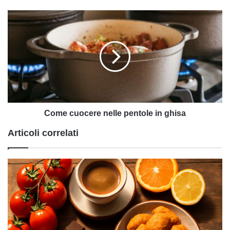
Come
cuocere
nelle
pentole
in
ghisa
Come cuocere nelle pentole in ghisa
Articoli correlati