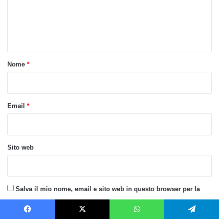
m
e
n
t
o
Nome
*
*
Email
*
Sito web
Salva il mio nome, email e sito web in questo browser per la
prossima volta che commento.
Facebook
X
WhatsApp
Telegram