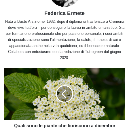
Federica Ermete
Nata a Busto Arsizio nel 1982, dopo il diploma si trasferisce a Cremona
– dove vive tutt’ora – per conseguire la laurea in ambito umanistico. Sia
per formazione professionale che per passione personale, i suoi ambiti
di specializzazione sono l’alimentazione, la salute, il fitness di cui è
appassionata anche nella vita quotidiana, ed il benessere naturale.
Collabora con entusiasmo con la redazione di Tuttogreen dal giugno
2020.
Quali
sono
le
piante
che
fioriscono
a
dicembre
Quali sono le piante che fioriscono a dicembre