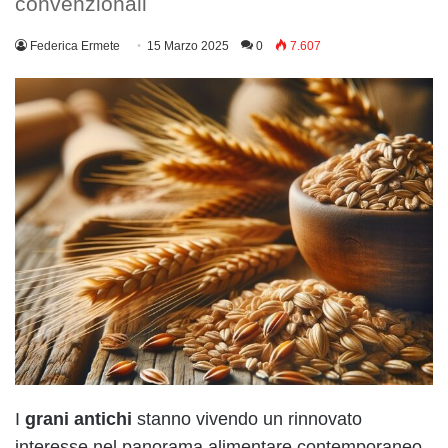
convenzionali
Federica Ermete
15 Marzo 2025
0
7.607
I
grani antichi
stanno vivendo un rinnovato
interesse nel panorama alimentare contemporaneo,