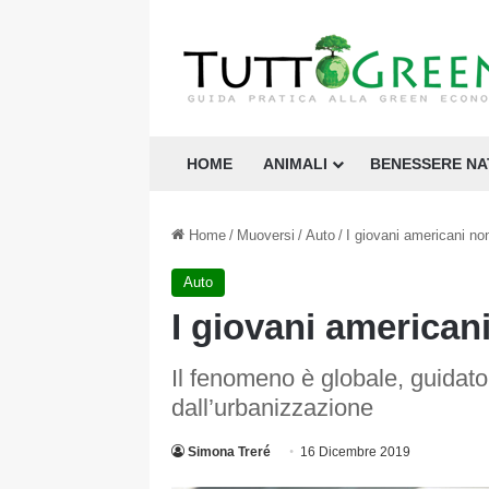
HOME
ANIMALI
BENESSERE N
Home
/
Muoversi
/
Auto
/
I giovani americani n
Auto
I giovani america
Il fenomeno è globale, guidato
dall’urbanizzazione
Simona Treré
16 Dicembre 2019