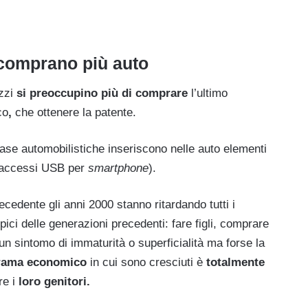
 comprano più auto
azzi
si preoccupino più di comprare
l’ultimo
co
,
che ottenere la patente.
case automobilistiche inseriscono nelle auto elementi
 accessi USB per
smartphone
).
ecedente gli anni 2000 stanno ritardando tutti i
tipici delle generazioni precedenti: fare figli, comprare
n sintomo di immaturità o superficialità ma forse la
orama economico
in cui sono cresciuti è
totalmente
e i
loro genitori.