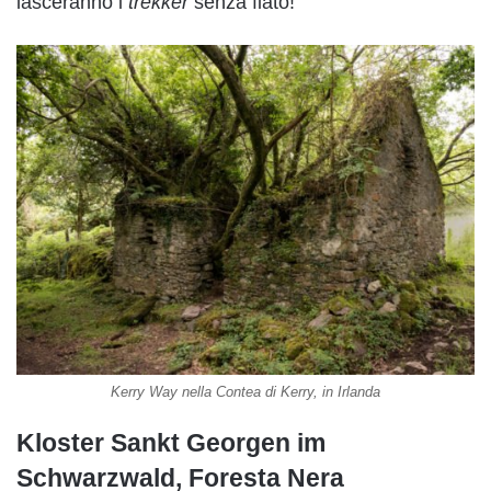
lasceranno i
trekker
senza fiato!
Kerry Way nella Contea di Kerry, in Irlanda
Kloster Sankt Georgen im
Schwarzwald, Foresta Nera