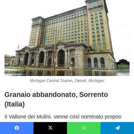
Michigan Central Station, Detroit, Michigan
Granaio abbandonato, Sorrento
(Italia)
Il Vallone dei Mulini, venne così nominato proprio
per la presenza, nell’area, di un mulino per
macinare il grano, funzionante fin dai primi del
Facebook
X
WhatsApp
Telegram