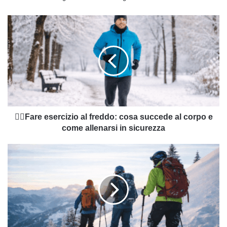
🏃‍♂️Fare
esercizio
al
freddo:
cosa
succede
al
corpo
e
come
🏃‍♂️Fare esercizio al freddo: cosa succede al corpo e
allenarsi
come allenarsi in sicurezza
in
sicurezza
Cosa
fare
e
cosa
non
fare
quando
si