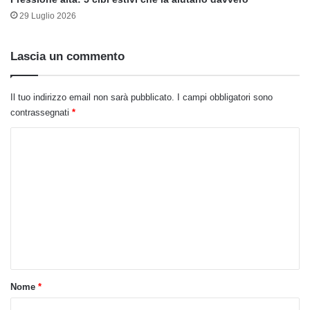
29 Luglio 2026
Lascia un commento
Il tuo indirizzo email non sarà pubblicato.
I campi obbligatori sono
contrassegnati
*
C
o
m
m
e
n
t
o
Nome
*
*