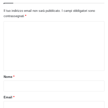
Il tuo indirizzo email non sarà pubblicato.
I campi obbligatori sono
contrassegnati
*
C
o
m
m
e
n
t
o
Nome
*
*
Email
*