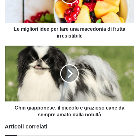
una
macedonia
di
frutta
irresistibile
Le migliori idee per fare una macedonia di frutta
irresistibile
Chin
giapponese:
il
piccolo
e
grazioso
cane
da
sempre
amato
Chin giapponese: il piccolo e grazioso cane da
dalla
sempre amato dalla nobiltà
nobiltà
Articoli correlati