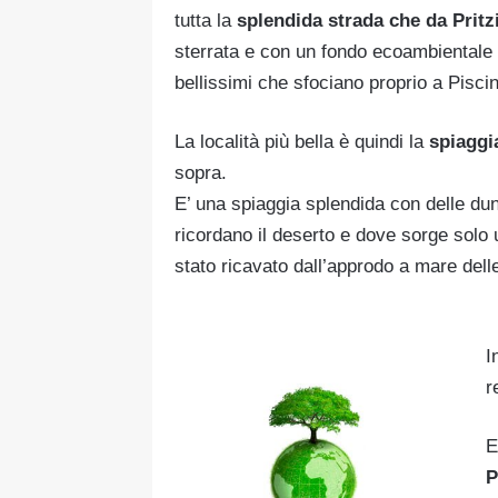
tutta la
splendida strada che da Pritzi
sterrata e con un fondo ecoambientale 
bellissimi che sfociano proprio a Pisci
La località più bella è quindi la
spiaggi
sopra.
E’ una spiaggia splendida con delle dun
ricordano il deserto e dove sorge solo
stato ricavato dall’approdo a mare del
I
r
E
P