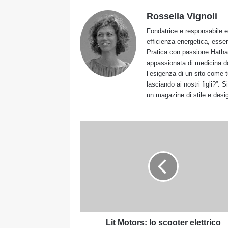
Rossella Vignoli
Fondatrice e responsabile ed
efficienza energetica, essen
Pratica con passione Hatha y
appassionata di medicina dol
l’esigenza di un sito come 
lasciando ai nostri figli?”. 
un magazine di stile e desig
Lit
Motors:
lo
scooter
elettrico
pieghevole
dalla
California
Lit Motors: lo scooter elettrico