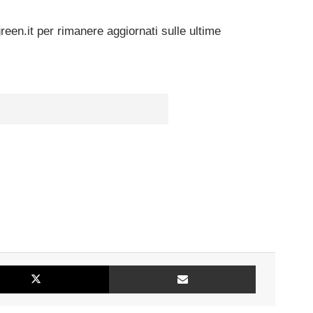
green.it per rimanere aggiornati sulle ultime
k
X
Condividi via mail