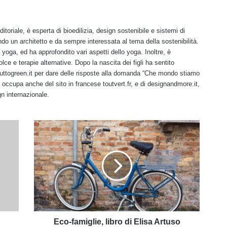
itoriale, è esperta di bioedilizia, design sostenibile e sistemi di
do un architetto e da sempre interessata al tema della sostenibilità.
oga, ed ha approfondito vari aspetti dello yoga. Inoltre, è
ce e terapie alternative. Dopo la nascita dei figli ha sentito
tuttogreen.it per dare delle risposte alla domanda “Che mondo stiamo
Si occupa anche del sito in francese toutvert.fr, e di designandmore.it,
n internazionale.
Eco-
famiglie,
libro
di
Elisa
Artuso
Eco-famiglie, libro di Elisa Artuso