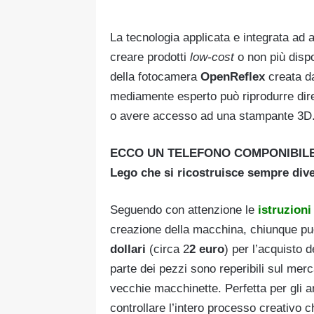
La tecnologia applicata e integrata ad a
creare prodotti
low-cost
o non più dispo
della fotocamera
OpenReflex
creata d
mediamente esperto può riprodurre dir
o avere accesso ad una stampante 3D
ECCO UN TELEFONO COMPONIBILE: Con
Lego che si ricostruisce sempre div
Seguendo con attenzione le
istruzioni
creazione della macchina, chiunque pu
dollari
(circa 2
2 euro
) per l’acquisto
parte dei pezzi sono reperibili sul merca
vecchie macchinette. Perfetta per gli a
controllare l’intero processo creativo c