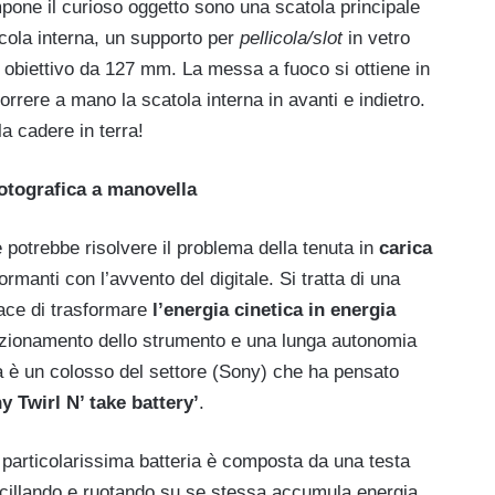
compone il curioso oggetto sono una scatola principale
ccola interna, un supporto per
pellicola/slot
in vetro
n obiettivo da 127 mm. La messa a fuoco si ottiene in
rrere a mano la scatola interna in avanti e indietro.
a cadere in terra!
tografica a manovella
otrebbe risolvere il problema della tenuta in
carica
rmanti con l’avvento del digitale. Si tratta di una
pace di trasformare
l’energia cinetica
in energia
funzionamento dello strumento e una lunga autonomia
lta è un colosso del settore (Sony) che ha pensato
y Twirl N’ take battery’
.
 particolarissima batteria è composta da una testa
cillando e ruotando su se stessa accumula energia