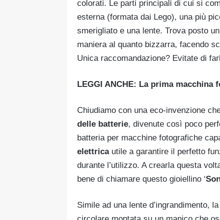
colorati. Le parti principali di cui si 
esterna (formata dai Lego), una più pi
smerigliato e una lente. Trova posto u
maniera al quanto bizzarra, facendo sco
Unica raccomandazione? Evitate di farl
LEGGI ANCHE: La prima macchina fo
Chiudiamo con una eco-invenzione che p
delle batterie
, divenute così poco perfo
batteria per macchine fotografiche ca
elettrica
utile a garantire il perfetto 
durante l’utilizzo. A crearla questa vo
bene di chiamare questo gioiellino ‘
Son
Simile ad una lente d’ingrandimento, la
circolare montata su un manico che os