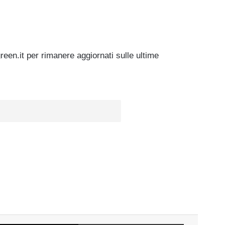
green.it per rimanere aggiornati sulle ultime
k
X
Condividi via mail