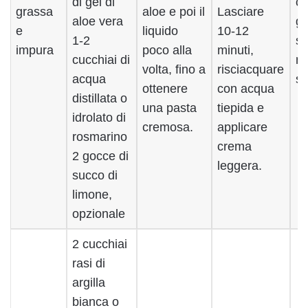
di gel di
og
grassa
aloe e poi il
Lasciare
aloe vera
gi
e
liquido
10-12
1-2
se
impura
poco alla
minuti,
cucchiai di
no
volta, fino a
risciacquare
acqua
se
ottenere
con acqua
distillata o
una pasta
tiepida e
idrolato di
cremosa.
applicare
rosmarino
crema
2 gocce di
leggera.
succo di
limone,
opzionale
2 cucchiai
rasi di
argilla
bianca o