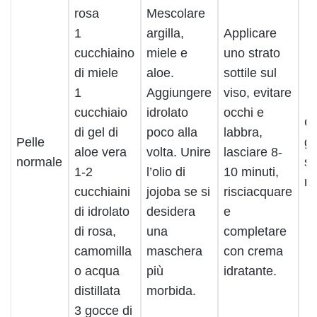
rosa
Mescolare
1
argilla,
Applicare
cucchiaino
miele e
uno strato
di miele
aloe.
sottile sul
1
Aggiungere
viso, evitare
cucchiaio
idrolato
occhi e
Og
di gel di
poco alla
labbra,
Pelle
gi
aloe vera
volta. Unire
lasciare 8-
normale
s
1-2
l’olio di
10 minuti,
ne
cucchiaini
jojoba se si
risciacquare
di idrolato
desidera
e
di rosa,
una
completare
camomilla
maschera
con crema
o acqua
più
idratante.
distillata
morbida.
3 gocce di