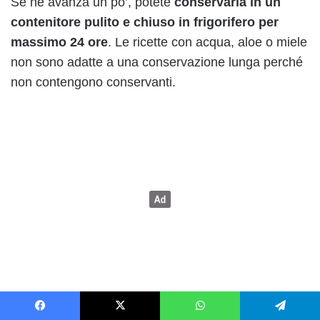
Se ne avanza un po’, potete
conservarla in un
contenitore pulito e chiuso in frigorifero per
massimo 24 ore
. Le ricette con acqua, aloe o miele
non sono adatte a una conservazione lunga perché
non contengono conservanti.
Facebook
X
WhatsApp
Telegram