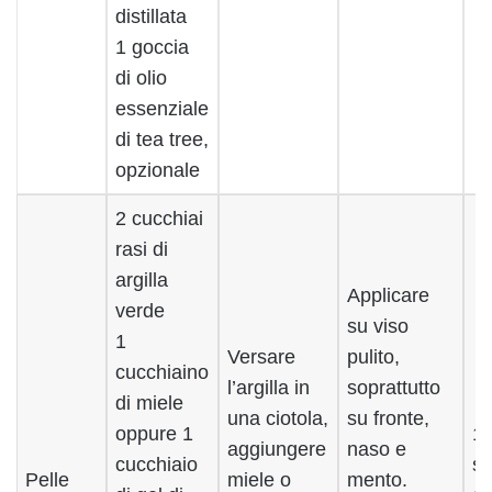
distillata
1 goccia
di olio
essenziale
di tea tree,
opzionale
2 cucchiai
rasi di
argilla
Applicare
verde
su viso
1
Versare
pulito,
cucchiaino
l’argilla in
soprattutto
di miele
una ciotola,
su fronte,
oppure 1
1 
aggiungere
naso e
cucchiaio
se
Pelle
miele o
mento.