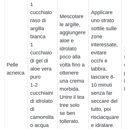
1
cucchiaio
Applicare
Mescolare
raso di
uno strato
le argille,
argilla
sottile sulle
aggiungere
bianca
zone
aloe e
1
interessate,
idrolato
1 
cucchiaio
evitare
poco alla
se
di gel di
occhi e
Pelle
volta fino a
ev
aloe vera
labbra,
acneica
ottenere
pe
puro
lasciare 8-
una crema
ir
1-2
10 minuti
morbida.
le
cucchiaini
senza far
Unire il tea
di idrolato
seccare del
tree solo
di
tutto, poi
se ben
camomilla
risciacquare
tollerato.
o acqua
e idratare.