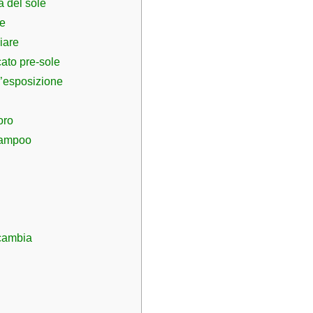
a del sole
re
liare
cato pre-sole
ll’esposizione
oro
hampoo
 cambia