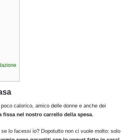
olazione
asa
 poco calorico, amico delle donne e anche dei
 fissa nel nostro carrello della spesa
.
 se lo facessi io? Dopotutto non ci vuole molto: solo
parmio sono garantiti con lo yogurt fatto in casa!