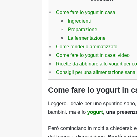
Come fare lo yogurt in casa
Ingredienti
Preparazione
La fermentazione
Come renderlo aromatizzato
Come fare lo yogurt in casa: video
Ricette da abbinare allo yogurt per c
Consigli per una alimentazione sana
Come fare lo yogurt in c
Leggero, ideale per uno spuntino sano,
bambini. ma è lo
yogurt
, una presenza
Però cominciano in molti a chiedersi: e
del tempo a disposizione.
Bontà e
ris