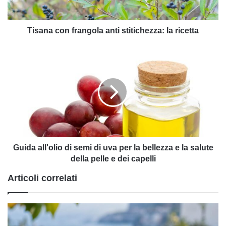
Tisana con frangola anti stitichezza: la ricetta
Guida
all'olio
di
semi
di
uva
per
la
bellezza
e
Guida all'olio di semi di uva per la bellezza e la salute
la
della pelle e dei capelli
salute
Articoli correlati
della
pelle
e
dei
capelli