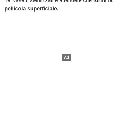
nei vasetti sterilizzati e attendete che
formi la
pellicola superficiale.