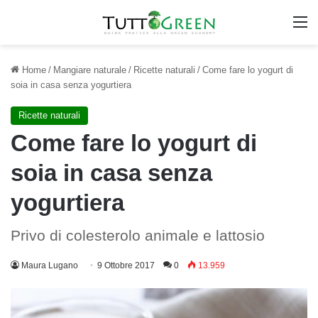
M
Home
/
Mangiare naturale
/
Ricette naturali
/
Come fare lo yogurt di
soia in casa senza yogurtiera
Ricette naturali
Come fare lo yogurt di
soia in casa senza
yogurtiera
Privo di colesterolo animale e lattosio
Maura Lugano
9 Ottobre 2017
0
13.959