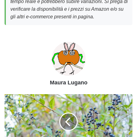
tempo reale e potrebbero subire variazioni. Si prega di
verificare la disponibilità e i prezzi su Amazon e/o su
gli altri e-commerce presenti in pagina.
Maura Lugano
Tisana
con
frangola
anti
stitichezza:
la
ricetta