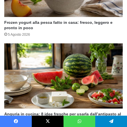
Frozen yogurt alla pesca fatto in casa: fresco, leggero e
pronto in poco
5 Agosto 2026
Anguria in cucina: 8 idee fresche per usarla dall’antipasto al
dessert
1 Agosto 2026
Facebook
X
WhatsApp
Telegram