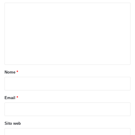
C
o
m
m
e
n
t
o
Nome
*
*
Email
*
Sito web