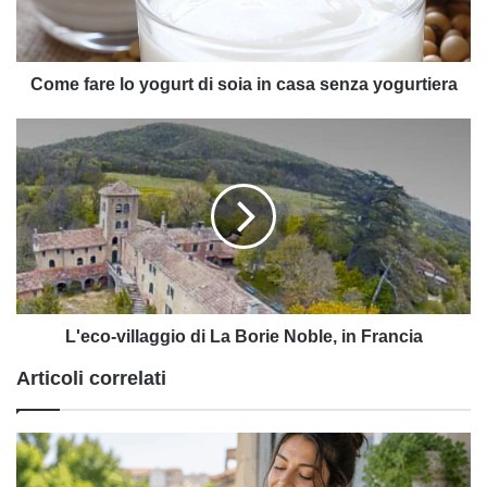
in
casa
senza
yogurtiera
Come fare lo yogurt di soia in casa senza yogurtiera
L'eco-
villaggio
di
La
Borie
Noble,
in
Francia
L'eco-villaggio di La Borie Noble, in Francia
Articoli correlati