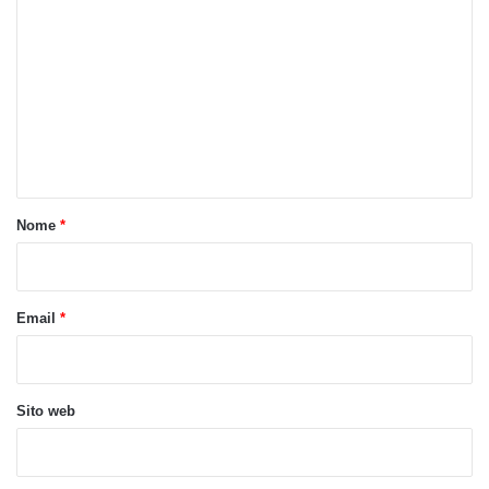
o
m
m
e
n
t
o
Nome
*
*
Email
*
Sito web