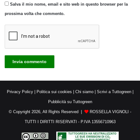
Salva il mio nome, email e sito web in questo browser per la
prossima volta che commento.
Privacy Policy
|
Politica sui cookies
|
Chi siamo
|
Scrivi a Tuttogreen
|
Pubblicità su Tuttogreen
© Copyright 2026, All Rights Reserved |
ROSSELLA VIGNOLI -
TUTTI I DIRITTI RISERVATI - P.IVA 13556710963