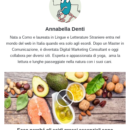
Annabella Denti
Nata a Como e laureata in Lingue e Letterature Straniere entra nel
mondo del web in Italia quando era solo agli esordi. Dopo un Master in
Comunicazione, è diventata Digital Marketing Consultant e oggi
collabora per diversi siti. Esperta e appassionata di yoga, ama la
lettura e lunghe passeggiate nella natura con i suoi cani.
Ecco
perché
gli
acidi
grassi
essenziali
sono
indispensabili
per
l'organismo