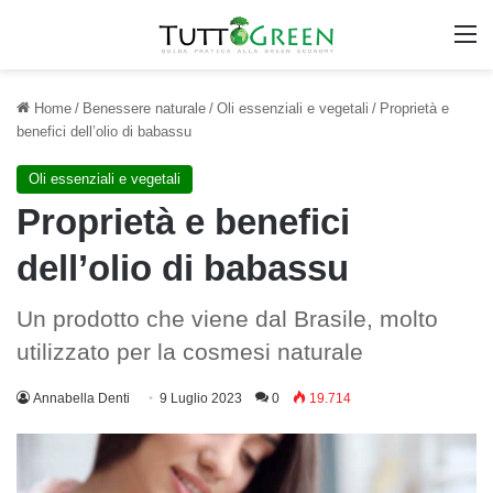
M
Home
/
Benessere naturale
/
Oli essenziali e vegetali
/
Proprietà e
benefici dell’olio di babassu
Oli essenziali e vegetali
Proprietà e benefici
dell’olio di babassu
Un prodotto che viene dal Brasile, molto
utilizzato per la cosmesi naturale
Annabella Denti
9 Luglio 2023
0
19.714