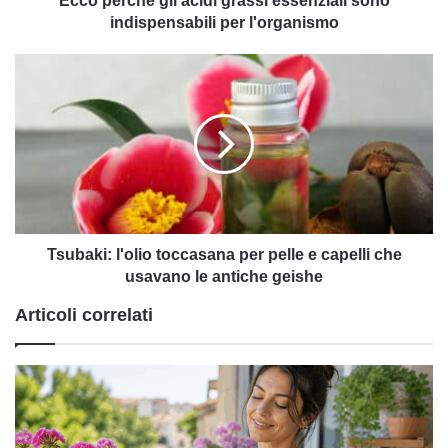
Ecco perché gli acidi grassi essenziali sono
indispensabili per l'organismo
Tsubaki:
l'olio
toccasana
per
pelle
e
capelli
che
usavano
le
Tsubaki: l'olio toccasana per pelle e capelli che
antiche
usavano le antiche geishe
geishe
Articoli correlati