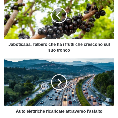
che
ha
i
frutti
che
crescono
sul
suo
Jaboticaba, l'albero che ha i frutti che crescono sul
tronco
suo tronco
Auto
elettriche
ricaricate
attraverso
l'asfalto
Auto elettriche ricaricate attraverso l'asfalto