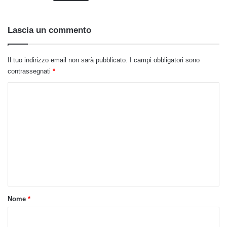
Lascia un commento
Il tuo indirizzo email non sarà pubblicato.
I campi obbligatori sono
contrassegnati
*
C
o
m
m
e
n
t
o
Nome
*
*