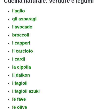
Cucina naturale: verdure e legumi
l’aglio
gli asparagi
l’avocado
broccoli
i capperi
il carciofo
i cardi
la cipolla
il daikon
i fagioli
i fagioli azuki
le fave
le olive