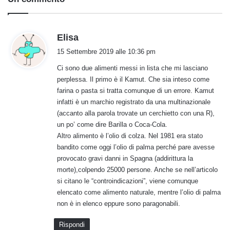
h
Elisa
a
15 Settembre 2019 alle 10:36 pm
d
Ci sono due alimenti messi in lista che mi lasciano
e
perplessa. Il primo è il Kamut. Che sia inteso come
t
farina o pasta si tratta comunque di un errore. Kamut
t
infatti è un marchio registrato da una multinazionale
o
(accanto alla parola trovate un cerchietto con una R),
:
un po’ come dire Barilla o Coca-Cola.
Altro alimento è l’olio di colza. Nel 1981 era stato
bandito come oggi l’olio di palma perché pare avesse
provocato gravi danni in Spagna (addirittura la
morte),colpendo 25000 persone. Anche se nell’articolo
si citano le “controindicazioni”, viene comunque
elencato come alimento naturale, mentre l’olio di palma
non è in elenco eppure sono paragonabili.
Rispondi